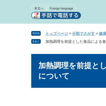
ペ
メ
ー
ニ
本文へ
Foreign language
ジ
ュ
の
ー
先
を
頭
飛
トップページ
>
分類でさがす
>
健
現在地
で
ば
加熱調理を前提とした食品による食
足あと
す
し
。
て
本
本
文
文
加熱調理を前提と
へ
について