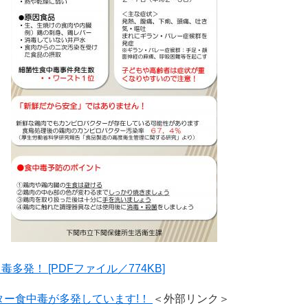
発！ [PDFファイル／774KB]
ター食中毒が多発しています!！
＜外部リンク＞