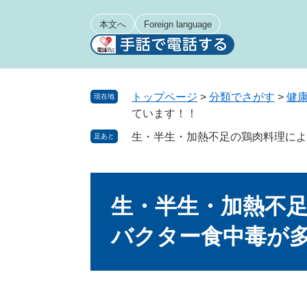
ペ
メ
ー
ニ
本文へ
Foreign language
ジ
ュ
の
ー
先
を
頭
飛
トップページ
>
分類でさがす
>
健
現在地
で
ば
ています！！
す
し
生・半生・加熱不足の鶏肉料理によ
足あと
。
て
本
文
本
へ
文
生・半生・加熱不
バクター食中毒が