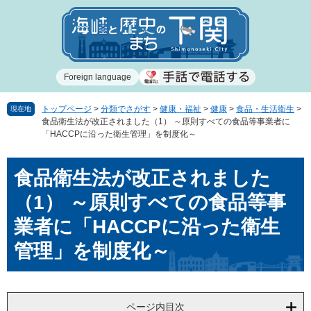
ペ
メ
ー
ニ
ジ
ュ
の
ー
先
を
Foreign language
頭
飛
で
ば
す
し
トップページ
>
分類でさがす
>
健康・福祉
>
健康
>
食品・生活衛生
>
現在地
食品衛生法が改正されました（1） ～原則すべての食品等事業者に
。
て
「HACCPに沿った衛生管理」を制度化～
本
文
本
へ
食品衛生法が改正されました
文
（1） ～原則すべての食品等事
業者に「HACCPに沿った衛生
管理」を制度化～
ページ内目次