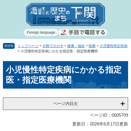
ペ
メ
ー
ニ
ジ
ュ
の
ー
先
を
Foreign language
頭
飛
で
ば
す
し
トップページ
>
分類でさがす
>
健康・福祉
>
医療
>
小児慢性特定疾病
現在地
>
小児慢性特定疾病にかかる指定医・指定医療機関
。
て
本
本
文
小児慢性特定疾病にかかる指定
文
へ
医・指定医療機関
ページ内目次
ページID：0005709
更新日：2026年6月17日更新