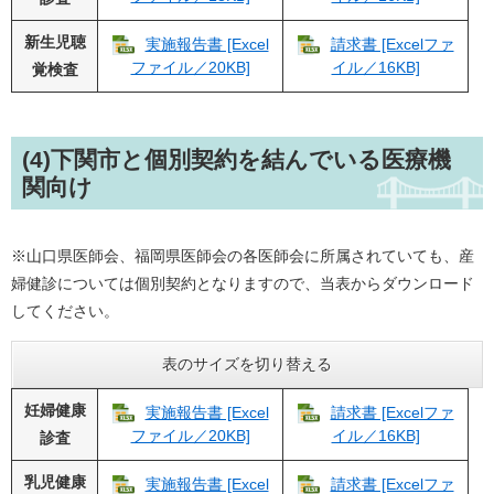
新生児聴
実施報告書 [Excel
請求書 [Excelファ
ファイル／20KB]
イル／16KB]
覚検査
(4)下関市と
個別契約
を結んでいる医療機
関向け
※山口県医師会、福岡県医師会の各医師会に所属されていても、産
婦健診については個別契約となりますので、当表からダウンロード
してください。
表のサイズを切り替える
妊婦健康
実施報告書 [Excel
請求書 [Excelファ
ファイル／20KB]
イル／16KB]
診査
乳児健康
実施報告書 [Excel
請求書 [Excelファ