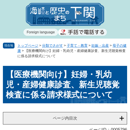
ペ
メ
ー
ニ
ジ
ュ
の
ー
先
を
Foreign language
頭
飛
で
ば
す
し
トップページ
>
分類でさがす
>
子育て・教育
>
妊娠・出産
>
母子の健
現在地
康
>
【医療機関向け】妊婦・乳幼児・産婦健康診査、新生児聴覚検査
。
て
に係る請求様式について
本
文
本
へ
【医療機関向け】妊婦・乳幼
文
児・産婦健康診査、新生児聴覚
検査に係る請求様式について
ページ内目次
ページID：0005796