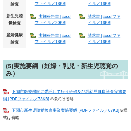
ファイル／18KB]
イル／16KB]
診査
新生児聴
実施報告書 [Excel
請求書 [Excelファ
ファイル／20KB]
イル／16KB]
覚検査
産婦健康
実施報告書 [Excel
請求書 [Excelファ
ファイル／18KB]
イル／16KB]
診査
(5)実施要綱（妊婦・乳児・新生児聴覚の
み）
下関市医療機関に委託して行う妊婦及び乳幼児健康診査実施要
綱 [PDFファイル／78KB]
※様式は省略
下関市新生児聴覚検査事業実施要綱 [PDFファイル／67KB]
※様
式は省略