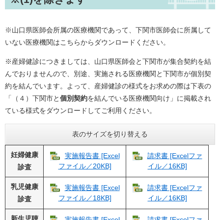
※山口県医師会所属の医療機関であって、下関市医師会に所属して
いない医療機関はこちらからダウンロードください。
※産婦健診につきましては、山口県医師会と下関市が集合契約を結
んでおりませんので、別途、実施される医療機関と下関市が個別契
約を結んでいます。よって、産婦健診の様式をお求めの際は下表の
「（４）下関市と
個別契約
を結んでいる医療機関向け」に掲載され
ている様式をダウンロードしてご利用ください。
表のサイズを切り替える
妊婦健康
実施報告書 [Excel
請求書 [Excelファ
ファイル／20KB]
イル／16KB]
診査
乳児健康
実施報告書 [Excel
請求書 [Excelファ
ファイル／18KB]
イル／16KB]
診査
新生児聴
実施報告書 [Excel
請求書 [Excelファ