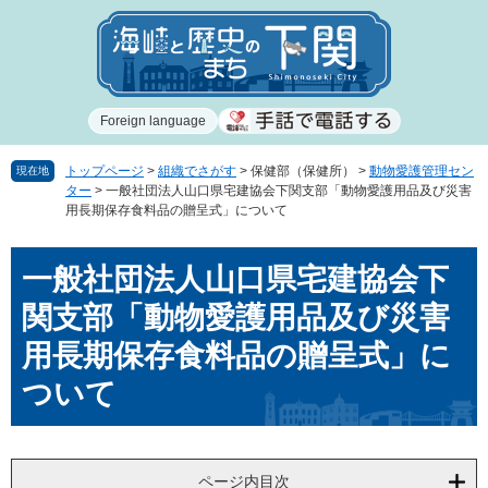
ペ
メ
ー
ニ
ジ
ュ
の
ー
先
を
Foreign language
頭
飛
で
ば
す
し
トップページ
>
組織でさがす
>
保健部（保健所）
>
動物愛護管理セン
現在地
ター
>
一般社団法人山口県宅建協会下関支部「動物愛護用品及び災害
。
て
用長期保存食料品の贈呈式」について
本
文
本
へ
一般社団法人山口県宅建協会下
文
関支部「動物愛護用品及び災害
用長期保存食料品の贈呈式」に
ついて
ページ内目次