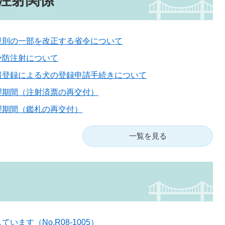
注射関係
規則の一部を改正する省令について
予防注射について
報登録による犬の登録申請手続きについて
理期間（注射済票の再交付）
理期間（鑑札の再交付）
一覧を見る
います（No.R08-1005）