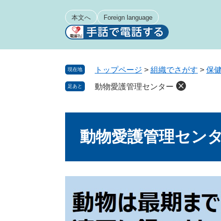
ペ
メ
ー
ニ
本文へ
Foreign language
ジ
ュ
の
ー
先
を
頭
飛
トップページ
>
組織でさがす
>
保
現在地
で
ば
動物愛護管理センター
足あと
す
し
。
て
本
本
文
文
動物愛護管理セン
へ