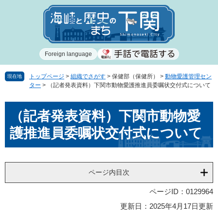
ペ
メ
ー
ニ
ジ
ュ
の
ー
先
を
Foreign language
頭
飛
で
ば
す
し
トップページ
>
組織でさがす
>
保健部（保健所）
>
動物愛護管理セン
現在地
ター
>
（記者発表資料）下関市動物愛護推進員委嘱状交付式について
。
て
本
本
文
（記者発表資料）下関市動物愛
文
へ
護推進員委嘱状交付式について
ページ内目次
ページID：0129964
更新日：2025年4月17日更新