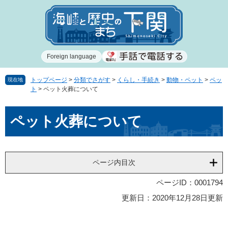
ペ
メ
ー
ニ
ジ
ュ
の
ー
先
を
Foreign language
頭
飛
で
ば
す
し
トップページ
>
分類でさがす
>
くらし・手続き
>
動物・ペット
>
ペッ
現在地
ト
>
ペット火葬について
。
て
本
本
文
ペット火葬について
文
へ
ページ内目次
ページID：0001794
更新日：2020年12月28日更新