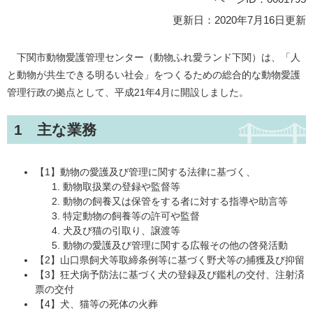
更新日：2020年7月16日更新
下関市動物愛護管理センター（動物ふれ愛ランド下関）は、「人
と動物が共生できる明るい社会」をつくるための総合的な動物愛護
管理行政の拠点として、平成21年4月に開設しました。
1 主な業務
【1】動物の愛護及び管理に関する法律に基づく、
動物取扱業の登録や監督等
動物の飼養又は保管をする者に対する指導や助言等
特定動物の飼養等の許可や監督
犬及び猫の引取り、譲渡等
動物の愛護及び管理に関する広報その他の啓発活動
【2】山口県飼犬等取締条例等に基づく野犬等の捕獲及び抑留
【3】狂犬病予防法に基づく犬の登録及び鑑札の交付、注射済
票の交付
【4】犬、猫等の死体の火葬