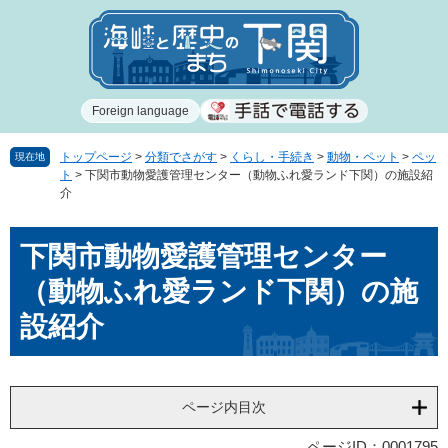
ペ
メ
ー
ニ
ジ
ュ
の
ー
先
を
Foreign language
頭
飛
で
ば
す
し
トップページ
>
分類でさがす
>
くらし・手続き
>
動物・ペット
>
ペッ
現在地
ト
>
下関市動物愛護管理センター（動物ふれ愛ランド下関）の施設紹
。
て
介
本
文
本
へ
下関市動物愛護管理センター
文
（動物ふれ愛ランド下関）の施
設紹介
ページ内目次
ページID：0001795