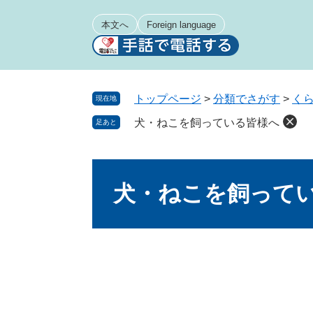
ペ
メ
ー
ニ
本文へ
Foreign language
ジ
ュ
の
ー
先
を
頭
飛
トップページ
>
分類でさがす
>
く
現在地
で
ば
犬・ねこを飼っている皆様へ
足あと
す
し
。
て
本
本
文
文
犬・ねこを飼って
へ