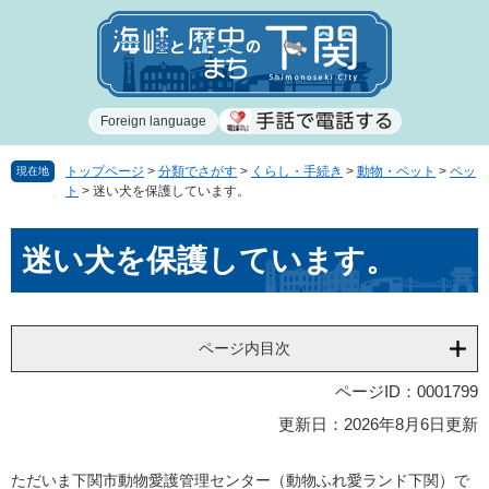
ペ
メ
ー
ニ
ジ
ュ
の
ー
先
を
Foreign language
頭
飛
で
ば
す
し
トップページ
>
分類でさがす
>
くらし・手続き
>
動物・ペット
>
ペッ
現在地
ト
>
迷い犬を保護しています。
。
て
本
本
文
迷い犬を保護しています。
文
へ
ページ内目次
ページID：0001799
更新日：2026年8月6日更新
ただいま下関市動物愛護管理センター（動物ふれ愛ランド下関）で