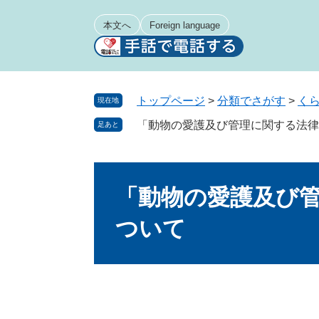
ペ
メ
ー
ニ
本文へ
Foreign language
ジ
ュ
の
ー
先
を
頭
飛
トップページ
>
分類でさがす
>
く
現在地
で
ば
「動物の愛護及び管理に関する法律
足あと
す
し
。
て
本
本
文
文
「動物の愛護及び
へ
ついて