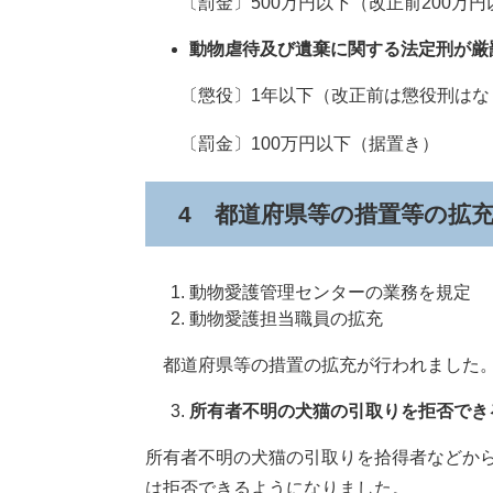
〔罰金〕500万円以下（改正前200万円
動物虐待及び遺棄に関する法定刑が厳
〔懲役〕1年以下（改正前は懲役刑はな
〔罰金〕100万円以下（据置き）
4 都道府県等の措置等の拡
動物愛護管理センターの業務を規定
動物愛護担当職員の拡充
都道府県等の措置の拡充が行われました
所有者不明の犬猫の引取りを拒否でき
所有者不明の犬猫の引取りを拾得者などか
は拒否できるようになりました。