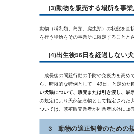
(3)動物を販売する場所を事
動物（哺乳類、鳥類、爬虫類）の状態を直
を行う場所をその事業所に限定することと
(4)出生後56日を経過しな
成長後の問題行動の予防や免疫力を高めて
ら、時限的な特例として「49日」と定めた
い犬猫について、販売または引き渡し、展
の規定により天然記念物として指定された
ついては、繁殖販売業者が同業者以外に販売
3 動物の適正飼養のための