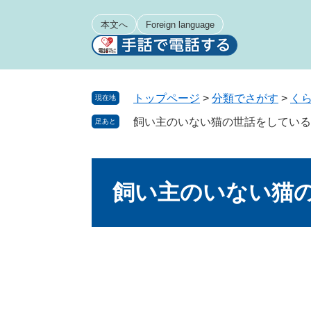
ペ
メ
ー
ニ
本文へ
Foreign language
ジ
ュ
の
ー
先
を
頭
飛
トップページ
>
分類でさがす
>
く
現在地
で
ば
飼い主のいない猫の世話をしている
足あと
す
し
。
て
本
本
文
文
飼い主のいない猫
へ