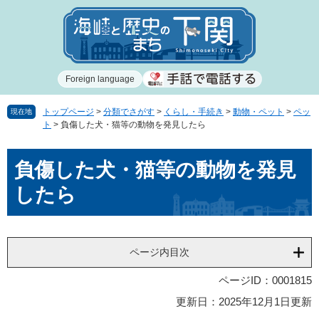
ペ
メ
ー
ニ
ジ
ュ
の
ー
先
を
Foreign language
頭
飛
で
ば
す
し
トップページ
>
分類でさがす
>
くらし・手続き
>
動物・ペット
>
ペッ
現在地
ト
>
負傷した犬・猫等の動物を発見したら
。
て
本
本
文
負傷した犬・猫等の動物を発見
文
へ
したら
ページ内目次
ページID：0001815
更新日：2025年12月1日更新