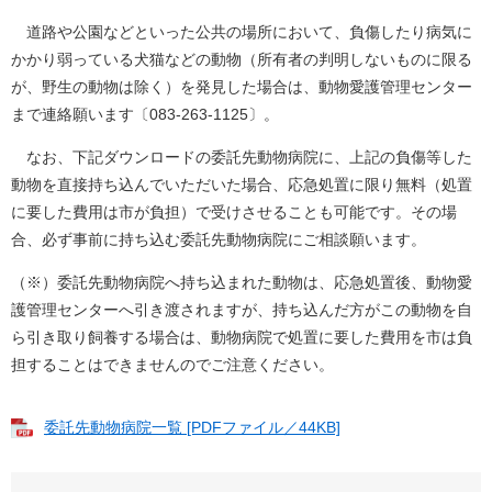
道路や公園などといった公共の場所において、負傷したり病気に
かかり弱っている犬猫などの動物（所有者の判明しないものに限る
が、野生の動物は除く）を発見した場合は、動物愛護管理センター
まで連絡願います〔083-263-1125〕。
なお、下記ダウンロードの委託先動物病院に、上記の負傷等した
動物を直接持ち込んでいただいた場合、応急処置に限り無料（処置
に要した費用は市が負担）で受けさせることも可能です。その場
合、必ず事前に持ち込む委託先動物病院にご相談願います。
（※）委託先動物病院へ持ち込まれた動物は、応急処置後、動物愛
護管理センターへ引き渡されますが、持ち込んだ方がこの動物を自
ら引き取り飼養する場合は、動物病院で処置に要した費用を市は負
担することはできませんのでご注意ください。
委託先動物病院一覧 [PDFファイル／44KB]