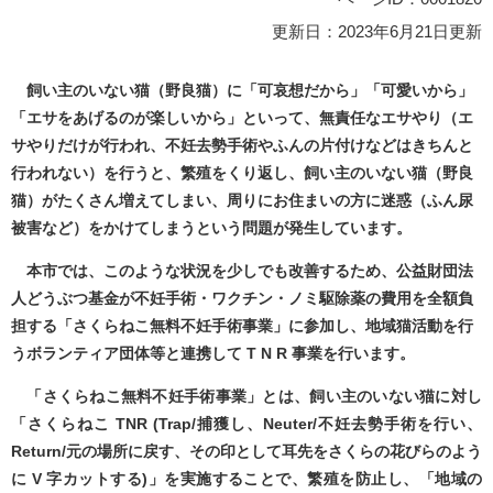
更新日：2023年6月21日更新
飼い主のいない猫（野良猫）に「可哀想だから」「可愛いから」
「エサをあげるのが楽しいから」といって、無責任なエサやり（エ
サやりだけが行われ、不妊去勢手術やふんの片付けなどはきちんと
行われない）を行うと、繁殖をくり返し、飼い主のいない猫（野良
猫）がたくさん増えてしまい、周りにお住まいの方に迷惑（ふん尿
被害など）をかけてしまうという問題が発生しています。
本市では、このような状況を少しでも改善するため、公益財団法
人どうぶつ基金が不妊手術・ワクチン・ノミ駆除薬の費用を全額負
担する「さくらねこ無料不妊手術事業」に参加し、地域猫活動を行
うボランティア団体等と連携して T N R 事業を行います。
「さくらねこ無料不妊手術事業」とは、飼い主のいない猫に対し
「さくらねこ TNR (Trap/捕獲し、Neuter/不妊去勢手術を行い、
Return/元の場所に戻す、その印として耳先をさくらの花びらのよう
に V 字カットする)」を実施することで、繁殖を防止し、「地域の