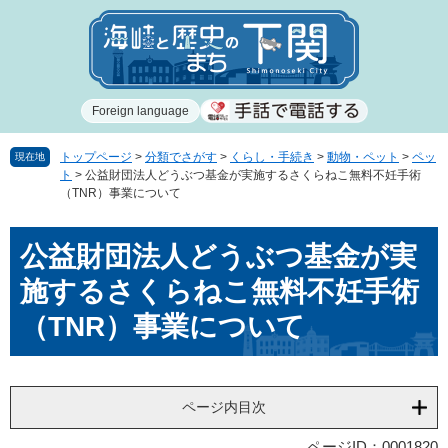
ペ
メ
ー
ニ
ジ
ュ
の
ー
先
を
Foreign language
頭
飛
で
ば
す
し
トップページ
>
分類でさがす
>
くらし・手続き
>
動物・ペット
>
ペッ
現在地
ト
>
公益財団法人どうぶつ基金が実施するさくらねこ無料不妊手術
。
て
（TNR）事業について
本
文
本
へ
公益財団法人どうぶつ基金が実
文
施するさくらねこ無料不妊手術
（TNR）事業について
ページ内目次
ページID：0001820