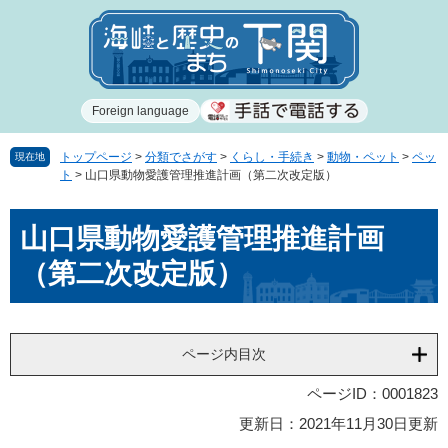
ペ
メ
ー
ニ
ジ
ュ
の
ー
先
を
Foreign language
頭
飛
で
ば
す
し
トップページ
>
分類でさがす
>
くらし・手続き
>
動物・ペット
>
ペッ
現在地
ト
>
山口県動物愛護管理推進計画（第二次改定版）
。
て
本
本
文
山口県動物愛護管理推進計画
文
へ
（第二次改定版）
ページ内目次
ページID：0001823
更新日：2021年11月30日更新