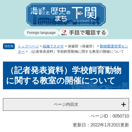
ペ
メ
ー
ニ
ジ
ュ
の
ー
先
を
Foreign language
頭
飛
で
ば
す
し
トップページ
>
組織でさがす
>
保健部（保健所）
>
動物愛護管理セン
現在地
ター
>
（記者発表資料）学校飼育動物に関する教室の開催について
。
て
本
本
文
（記者発表資料）学校飼育動物
文
へ
に関する教室の開催について
ページ内目次
ページID：0050710
更新日：2022年1月20日更新