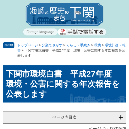
ペ
メ
ー
ニ
ジ
ュ
の
ー
先
を
Foreign language
頭
飛
で
ば
す
し
トップページ
>
分類でさがす
>
くらし・手続き
>
環境
>
環境計画・報
現在地
告
>
下関市環境白書 平成27年度 環境・公害に関する年次報告を公
。
て
表します
本
文
本
へ
下関市環境白書 平成27年度
文
環境・公害に関する年次報告を
公表します
ページ内目次
ページID：0001978