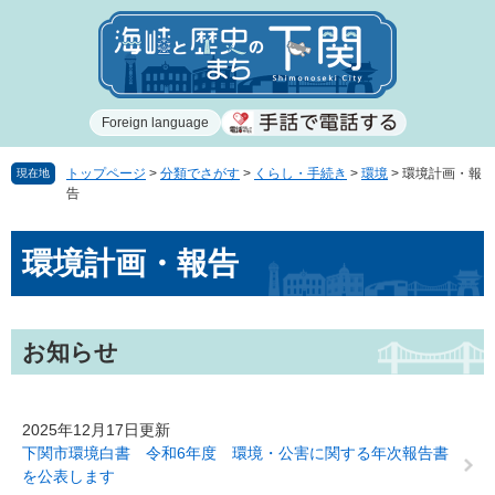
ペ
メ
ー
ニ
ジ
ュ
の
ー
先
を
Foreign language
頭
飛
で
ば
す
し
トップページ
>
分類でさがす
>
くらし・手続き
>
環境
>
環境計画・報
現在地
告
。
て
本
本
文
環境計画・報告
文
へ
お知らせ
2025年12月17日更新
下関市環境白書 令和6年度 環境・公害に関する年次報告書
を公表します