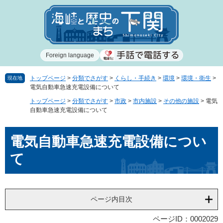
ペ
メ
ー
ニ
ジ
ュ
の
ー
先
を
Foreign language
頭
飛
で
ば
す
し
トップページ
>
分類でさがす
>
くらし・手続き
>
環境
>
環境・衛生
>
現在地
電気自動車急速充電設備について
。
て
本
トップページ
>
分類でさがす
>
市政
>
市内施設
>
その他の施設
>
電気
文
自動車急速充電設備について
へ
本
電気自動車急速充電設備につい
文
て
ページ内目次
ページID：0002029