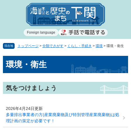
ペ
メ
ー
ニ
ジ
ュ
の
ー
先
を
Foreign language
頭
飛
で
ば
す
し
トップページ
>
分類でさがす
>
くらし・手続き
>
環境
>
環境・衛生
現在地
。
て
本
本
環境・衛生
文
文
へ
気をつけましょう
2026年4月24日更新
多量排出事業者の方(産業廃棄物及び特別管理産業廃棄物)は処
理計画の策定が必要です！