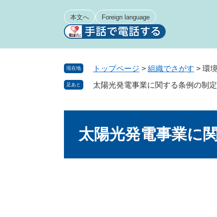
ペ
メ
ー
ニ
本文へ
Foreign language
ジ
ュ
の
ー
先
を
頭
飛
トップページ
>
組織でさがす
>
環
現在地
で
ば
太陽光発電事業に関する条例の制定
足あと
す
し
。
て
本
本
文
文
太陽光発電事業に
へ