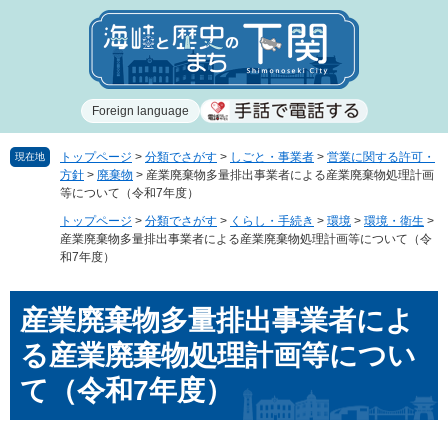
ペ
メ
ー
ニ
ジ
ュ
の
ー
先
を
Foreign language
頭
飛
で
ば
す
し
トップページ
>
分類でさがす
>
しごと・事業者
>
営業に関する許可・
現在地
方針
>
廃棄物
>
産業廃棄物多量排出事業者による産業廃棄物処理計画
。
て
等について（令和7年度）
本
文
トップページ
>
分類でさがす
>
くらし・手続き
>
環境
>
環境・衛生
>
産業廃棄物多量排出事業者による産業廃棄物処理計画等について（令
へ
和7年度）
本
産業廃棄物多量排出事業者によ
文
る産業廃棄物処理計画等につい
て（令和7年度）