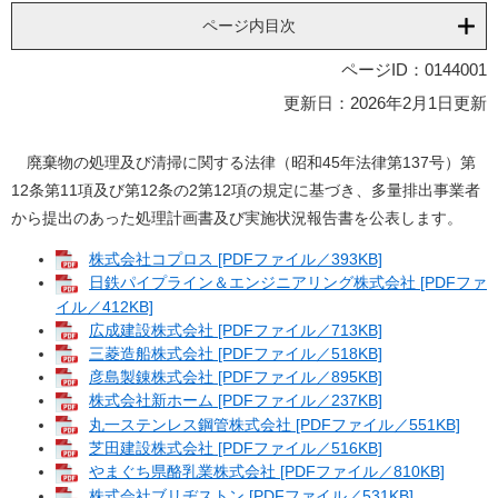
ページ内目次
ページID：0144001
更新日：2026年2月1日更新
廃棄物の処理及び清掃に関する法律（昭和45年法律第137号）第
12条第11項及び第12条の2第12項の規定に基づき、多量排出事業者
から提出のあった処理計画書及び実施状況報告書を公表します。
株式会社コプロス [PDFファイル／393KB]
日鉄パイプライン＆エンジニアリング株式会社 [PDFファ
イル／412KB]
広成建設株式会社 [PDFファイル／713KB]
三菱造船株式会社 [PDFファイル／518KB]
彦島製錬株式会社 [PDFファイル／895KB]
株式会社新ホーム [PDFファイル／237KB]
丸一ステンレス鋼管株式会社 [PDFファイル／551KB]
芝田建設株式会社 [PDFファイル／516KB]
やまぐち県酪乳業株式会社 [PDFファイル／810KB]
株式会社ブリヂストン [PDFファイル／531KB]