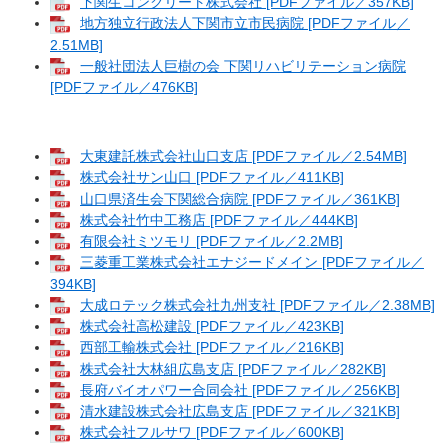
下関生コンクリート株式会社 [PDFファイル／357KB]
地方独立行政法人下関市立市民病院 [PDFファイル／
2.51MB]
一般社団法人巨樹の会 下関リハビリテーション病院
[PDFファイル／476KB]
大東建託株式会社山口支店 [PDFファイル／2.54MB]
株式会社サン山口 [PDFファイル／411KB]
山口県済生会下関総合病院 [PDFファイル／361KB]
株式会社竹中工務店 [PDFファイル／444KB]
有限会社ミツモリ [PDFファイル／2.2MB]
三菱重工業株式会社エナジードメイン [PDFファイル／
394KB]
大成ロテック株式会社九州支社 [PDFファイル／2.38MB]
株式会社高松建設 [PDFファイル／423KB]
西部工輸株式会社 [PDFファイル／216KB]
株式会社大林組広島支店 [PDFファイル／282KB]
長府バイオパワー合同会社 [PDFファイル／256KB]
清水建設株式会社広島支店 [PDFファイル／321KB]
株式会社フルサワ [PDFファイル／600KB]