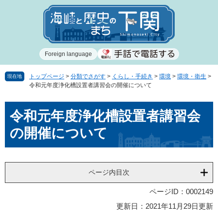
ペ
メ
ー
ニ
ジ
ュ
の
ー
先
を
Foreign language
頭
飛
で
ば
す
し
トップページ
>
分類でさがす
>
くらし・手続き
>
環境
>
環境・衛生
>
現在地
令和元年度浄化槽設置者講習会の開催について
。
て
本
本
文
令和元年度浄化槽設置者講習会
文
へ
の開催について
ページ内目次
ページID：0002149
更新日：2021年11月29日更新