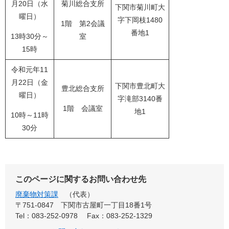
月20日（水
菊川総合支所
下関市菊川町大
曜日）
字下岡枝1480
1階 第2会議
番地1
13時30分～
室
15時
令和元年11
月22日（金
下関市豊北町大
豊北総合支所
曜日）
字滝部3140番
1階 会議室
地1
10時～11時
30分
このページに関するお問い合わせ先
廃棄物対策課
代表
〒751-0847
下関市古屋町一丁目18番1号
Tel：083-252-0978
Fax：083-252-1329