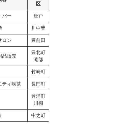
内容
区
・バー
唐戸
焼
川中豊
サロン
豊前田
豊北町
用品販売
滝部
竹崎町
ティ喫茶
長門町
豊浦町
川棚
き
中之町