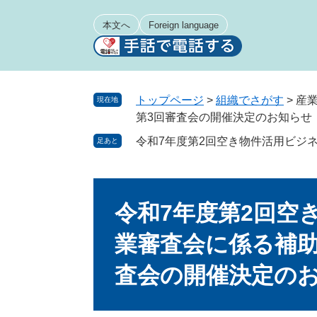
ペ
メ
ー
ニ
本文へ
Foreign language
ジ
ュ
の
ー
先
を
頭
飛
トップページ
>
組織でさがす
>
産
現在地
で
ば
第3回審査会の開催決定のお知らせ
す
し
令和7年度第2回空き物件活用ビジ
足あと
。
て
本
文
本
へ
文
令和7年度第2回空
業審査会に係る補助
査会の開催決定の