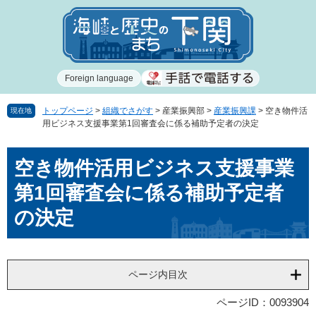
ペ
メ
ー
ニ
ジ
ュ
の
ー
先
を
Foreign language
頭
飛
で
ば
す
し
トップページ
>
組織でさがす
>
産業振興部
>
産業振興課
>
空き物件活
現在地
用ビジネス支援事業第1回審査会に係る補助予定者の決定
。
て
本
本
文
空き物件活用ビジネス支援事業
文
へ
第1回審査会に係る補助予定者
の決定
ページ内目次
ページID：0093904