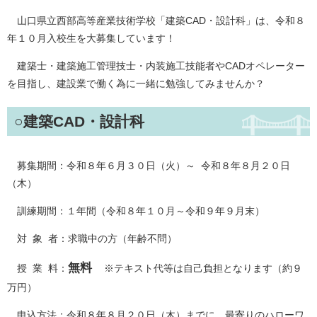
山口県立西部高等産業技術学校「建築CAD・設計科」は、令和８
年１０月入校生を大募集しています！
建築士・建築施工管理技士・内装施工技能者やCADオペレーター
を目指し、建設業で働く為に一緒に勉強してみませんか？
○建築CAD・設計科
募集期間：令和８年６月３０日（火）～ 令和８年８月２０日
（木）
訓練期間：１年間（令和８年１０月～令和９年９月末）
対 象 者：求職中の方（年齢不問）
無料
授 業 料：
※テキスト代等は自己負担となります（約９
万円）
申込方法：令和８年８月２０日（木）までに、最寄りのハローワ