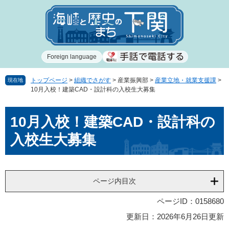
ペ
メ
ー
ニ
ジ
ュ
の
ー
先
を
Foreign language
頭
飛
で
ば
す
し
トップページ
>
組織でさがす
>
産業振興部
>
産業立地・就業支援課
>
現在地
10月入校！建築CAD・設計科の入校生大募集
。
て
本
本
文
10月入校！建築CAD・設計科の
文
へ
入校生大募集
ページ内目次
ページID：0158680
更新日：2026年6月26日更新