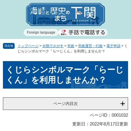
ペ
メ
ー
ニ
ジ
ュ
の
ー
先
を
Foreign language
頭
飛
で
ば
す
し
トップページ
>
分類でさがす
>
市政
>
市政運営・行政
>
電子申請
>
く
現在地
じらシンボルマーク「らーじくん」を利用しませんか？
。
て
本
本
文
くじらシンボルマーク「らーじ
文
へ
くん」を利用しませんか？
ページ内目次
ページID：0001032
更新日：2022年8月17日更新