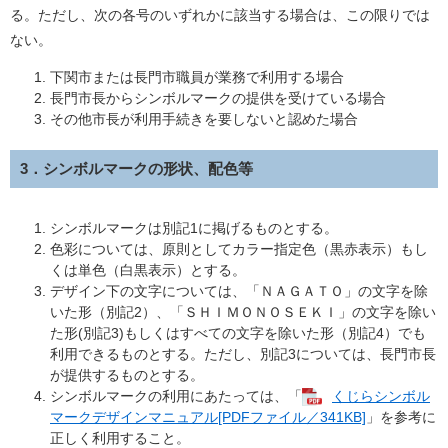
る。ただし、次の各号のいずれかに該当する場合は、この限りでは
ない。
下関市または長門市職員が業務で利用する場合
長門市長からシンボルマークの提供を受けている場合
その他市長が利用手続きを要しないと認めた場合
3．シンボルマークの形状、配色等
シンボルマークは別記1に掲げるものとする。
色彩については、原則としてカラー指定色（黒赤表示）もし
くは単色（白黒表示）とする。
デザイン下の文字については、「ＮＡＧＡＴＯ」の文字を除
いた形（別記2）、「ＳＨＩＭＯＮＯＳＥＫＩ」の文字を除い
た形(別記3)もしくはすべての文字を除いた形（別記4）でも
利用できるものとする。ただし、別記3については、長門市長
が提供するものとする。
シンボルマークの利用にあたっては、「
くじらシンボル
マークデザインマニュアル[PDFファイル／341KB]
」を参考に
正しく利用すること。