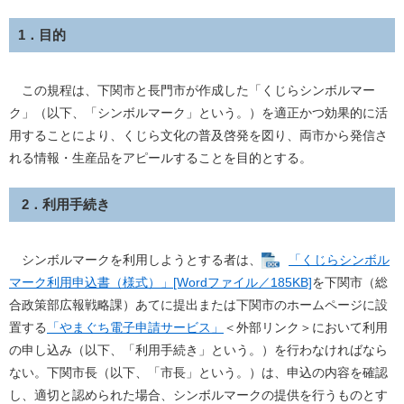
1．目的
この規程は、下関市と長門市が作成した「くじらシンボルマー
ク」（以下、「シンボルマーク」という。）を適正かつ効果的に活
用することにより、くじら文化の普及啓発を図り、両市から発信さ
れる情報・生産品をアピールすることを目的とする。
2．利用手続き
シンボルマークを利用しようとする者は、
「くじらシンボル
マーク利用申込書（様式）」[Wordファイル／185KB]
を下関市（総
合政策部広報戦略課）あてに提出または下関市のホームページに設
置する
「やまぐち電子申請サービス」
＜外部リンク＞
において利用
の申し込み（以下、「利用手続き」という。）を行わなければなら
ない。下関市長（以下、「市長」という。）は、申込の内容を確認
し、適切と認められた場合、シンボルマークの提供を行うものとす