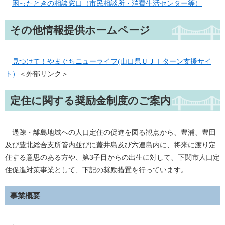
困ったときの相談窓口（市民相談所・消費生活センター等）
その他情報提供ホームページ
見つけて！やまぐちニューライフ(山口県ＵＪＩターン支援サイ
ト）
＜外部リンク＞
定住に関する奨励金制度のご案内
過疎・離島地域への人口定住の促進を図る観点から、豊浦、豊田
及び豊北総合支所管内並びに蓋井島及び六連島内に、将来に渡り定
住する意思のある方や、第3子目からの出生に対して、下関市人口定
住促進対策事業として、下記の奨励措置を行っています。
事業概要