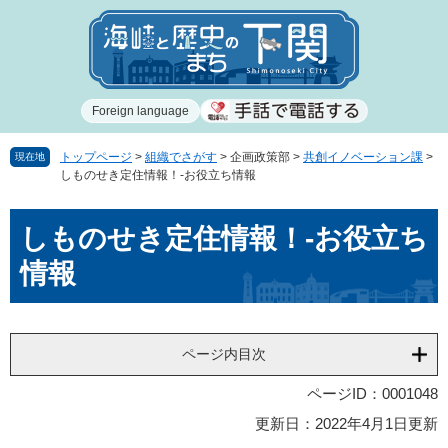
ペ
メ
ー
ニ
ジ
ュ
の
ー
先
を
Foreign language
頭
飛
で
ば
す
し
トップページ
>
組織でさがす
>
企画政策部
>
共創イノベーション課
>
現在地
しものせき定住情報！-お役立ち情報
。
て
本
本
文
しものせき定住情報！-お役立ち
文
へ
情報
ページ内目次
ページID：0001048
更新日：2022年4月1日更新