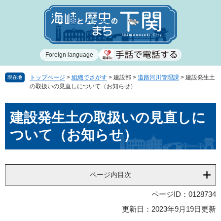
ペ
メ
ー
ニ
ジ
ュ
の
ー
先
を
Foreign language
頭
飛
で
ば
す
し
トップページ
>
組織でさがす
>
建設部
>
道路河川管理課
>
建設発生土
現在地
の取扱いの見直しについて（お知らせ）
。
て
本
本
文
建設発生土の取扱いの見直しに
文
へ
ついて（お知らせ）
ページ内目次
ページID：0128734
更新日：2023年9月19日更新