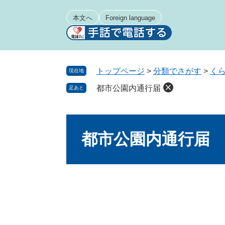
ペ
メ
ー
ニ
本文へ
Foreign language
ジ
ュ
の
ー
先
を
頭
飛
トップページ
>
分類でさがす
>
く
現在地
で
ば
都市公園内通行届
足あと
す
し
。
て
本
本
文
文
都市公園内通行届
へ