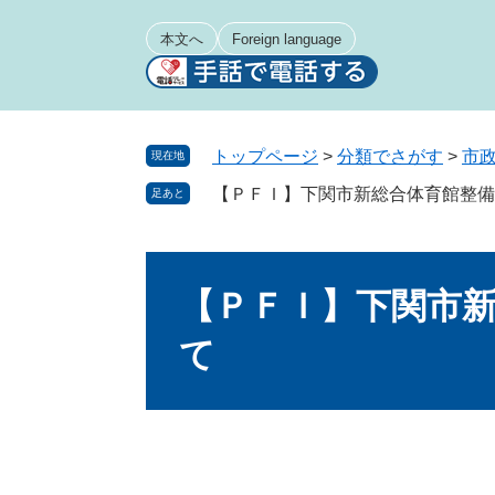
ペ
メ
ー
ニ
本文へ
Foreign language
ジ
ュ
の
ー
先
を
頭
飛
トップページ
>
分類でさがす
>
市
現在地
で
ば
【ＰＦＩ】下関市新総合体育館整備
足あと
す
し
。
て
本
本
文
文
【ＰＦＩ】下関市
へ
て