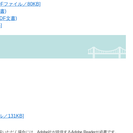
Fファイル／80KB]
書)
DF文書)
]
／131KB]
いただく場合には、Adobe社が提供するAdobe Readerが必要です。