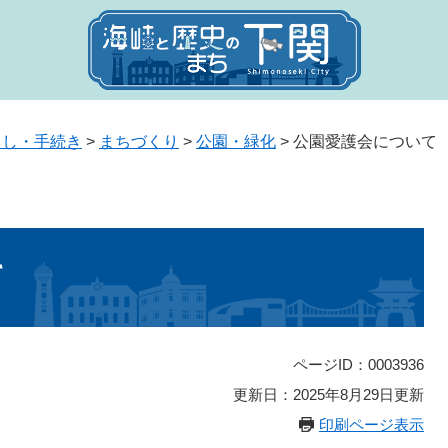
らし・手続き
>
まちづくり
>
公園・緑化
>
公園愛護会について
て
ページID：0003936
更新日：2025年8月29日更新
印刷ページ表示