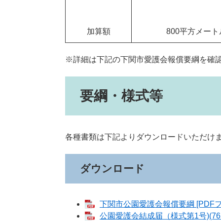
加算額
800平方メー
※詳細は下記の下関市愛護会報償要綱を確
要綱・様式等
各種書類は下記よりダウンロードいただけ
ダウンロード
下関市公園愛護会報償要綱 [PDFフ
公園愛護会結成届（様式第1号)(76K