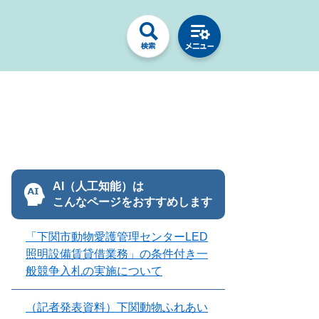
AI（人工知能）は
こんなページをおすすめします
「下関市動物愛護管理センターLED
照明設備賃貸借業務」の条件付き一
般競争入札の実施について
（記者発表資料）下関動物ふれあい