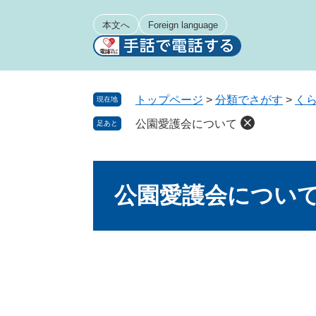
ペ
メ
ー
ニ
本文へ
Foreign language
ジ
ュ
の
ー
先
を
頭
飛
トップページ
>
分類でさがす
>
く
現在地
で
ば
公園愛護会について
足あと
す
し
。
て
本
本
文
文
公園愛護会につい
へ