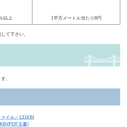
トル以上
1平方メートル当たり8円
認して下さい。
ます。
ァイル／131KB]
B)(PDF文書)