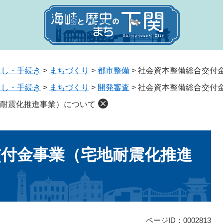
らし・手続き
>
まちづくり
>
都市整備
>
社会資本整備総合交付
らし・手続き
>
まちづくり
>
開発審査
>
社会資本整備総合交付
耐震化推進事業）について
交付金事業（宅地耐震化推進
ページID：0002813