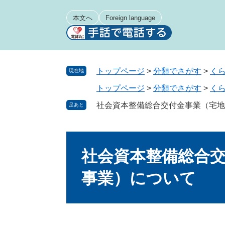
ペ
メ
ー
ニ
本文へ
Foreign language
ジ
ュ
の
ー
先
を
頭
飛
トップページ
>
分類でさがす
>
く
現在地
で
ば
トップページ
>
分類でさがす
>
く
す
し
。
て
社会資本整備総合交付金事業（宅地
足あと
本
文
本
へ
文
社会資本整備総合
事業）について