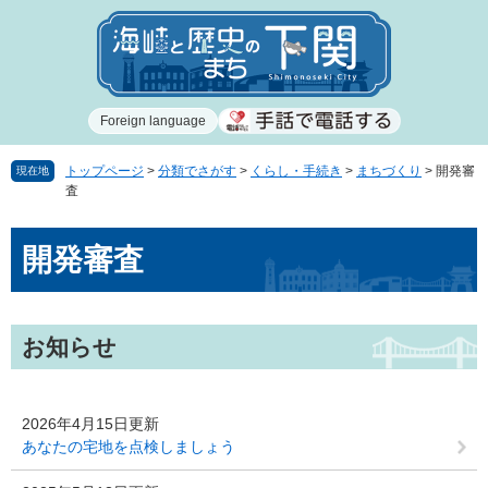
ペ
メ
ー
ニ
ジ
ュ
の
ー
先
を
Foreign language
頭
飛
で
ば
す
し
トップページ
>
分類でさがす
>
くらし・手続き
>
まちづくり
>
開発審
現在地
査
。
て
本
本
文
開発審査
文
へ
お知らせ
2026年4月15日更新
あなたの宅地を点検しましょう