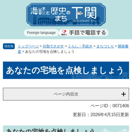
ペ
メ
ー
ニ
ジ
ュ
の
ー
先
を
Foreign language
頭
飛
で
ば
す
し
トップページ
>
分類でさがす
>
くらし・手続き
>
まちづくり
>
開発審
現在地
査
>
あなたの宅地を点検しましょう
。
て
本
本
文
あなたの宅地を点検しましょう
文
へ
ページ内目次
ページID：0071406
更新日：2026年4月15日更新
あなたの宅地を点検しましょう