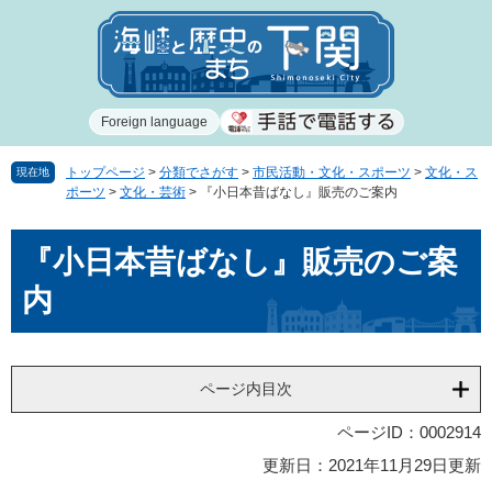
ペ
メ
ー
ニ
ジ
ュ
の
ー
先
を
Foreign language
頭
飛
で
ば
す
し
トップページ
>
分類でさがす
>
市民活動・文化・スポーツ
>
文化・ス
現在地
ポーツ
>
文化・芸術
>
『小日本昔ばなし』販売のご案内
。
て
本
本
文
『小日本昔ばなし』販売のご案
文
へ
内
ページ内目次
ページID：0002914
更新日：2021年11月29日更新