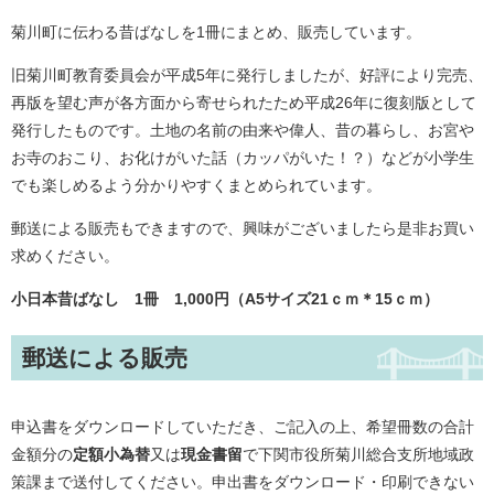
菊川町に伝わる昔ばなしを1冊にまとめ、販売しています。
旧菊川町教育委員会が平成5年に発行しましたが、好評により完売、
再版を望む声が各方面から寄せられたため平成26年に復刻版として
発行したものです。土地の名前の由来や偉人、昔の暮らし、お宮や
お寺のおこり、お化けがいた話（カッパがいた！？）などが小学生
でも楽しめるよう分かりやすくまとめられています。
郵送による販売もできますので、興味がございましたら是非お買い
求めください。
小日本昔ばなし 1冊 1,000円（A5サイズ21ｃｍ＊15ｃｍ）
郵送による販売
申込書をダウンロードしていただき、ご記入の上、希望冊数の合計
金額分の
定額小為替
又は
現金書留
で下関市役所菊川総合支所地域政
策課まで送付してください。申出書をダウンロード・印刷できない