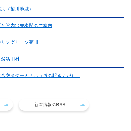
バス（菊川地域）
所と管内出先機関のご案内
舎サングリーン菊川
自然活用村
総合交流ターミナル（道の駅きくがわ）
新着情報のRSS