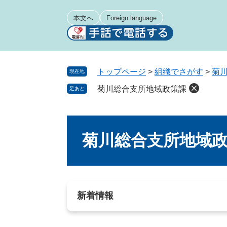
ペ
メ
ー
ニ
本文へ
Foreign language
ジ
ュ
の
ー
先
を
頭
飛
トップページ
>
組織でさがす
>
菊
現在地
で
ば
菊川総合支所地域政策課
足あと
す
し
。
て
本
本
文
文
菊川総合支所地域
へ
新着情報