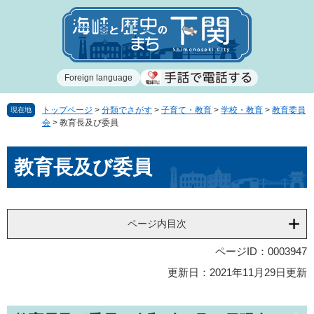
ペ
メ
ー
ニ
ジ
ュ
の
ー
先
を
Foreign language
頭
飛
で
ば
す
し
トップページ
>
分類でさがす
>
子育て・教育
>
学校・教育
>
教育委員
現在地
会
>
教育長及び委員
。
て
本
本
文
教育長及び委員
文
へ
ページ内目次
ページID：0003947
更新日：2021年11月29日更新