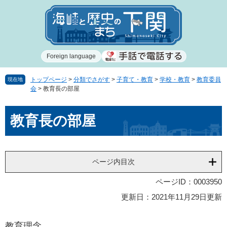
ペ
メ
ー
ニ
ジ
ュ
の
ー
先
を
Foreign language
頭
飛
で
ば
す
し
トップページ
>
分類でさがす
>
子育て・教育
>
学校・教育
>
教育委員
現在地
会
>
教育長の部屋
。
て
本
本
文
教育長の部屋
文
へ
ページ内目次
ページID：0003950
更新日：2021年11月29日更新
教育理念