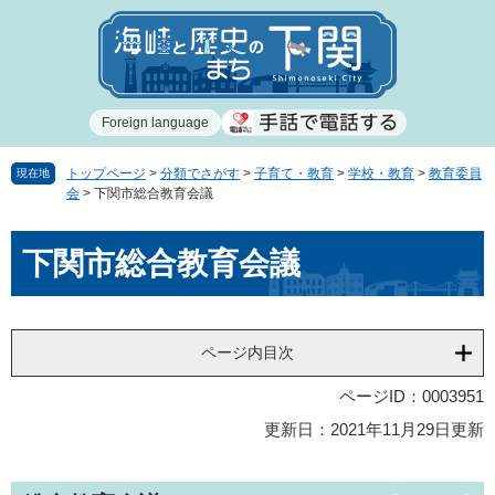
ペ
メ
ー
ニ
ジ
ュ
の
ー
先
を
Foreign language
頭
飛
で
ば
す
し
トップページ
>
分類でさがす
>
子育て・教育
>
学校・教育
>
教育委員
現在地
会
>
下関市総合教育会議
。
て
本
本
文
下関市総合教育会議
文
へ
ページ内目次
ページID：0003951
更新日：2021年11月29日更新