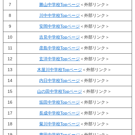
7
勝山中学校Topページ​
＜外部リンク＞
8
川中中学校Topページ​
＜外部リンク＞
9
安岡中学校Topページ​
＜外部リンク＞
10
吉見中学校Topページ​
＜外部リンク＞
11
彦島中学校Topページ​
＜外部リンク＞
12
玄洋中学校Topページ​
＜外部リンク＞
13
木屋川中学校Topページ​
＜外部リンク＞
14
内日中学校Topページ​
＜外部リンク＞
15
山の田中学校Topページ​
＜外部リンク＞
16
垢田中学校Topページ​
＜外部リンク＞
17
長成中学校Topページ​
＜外部リンク＞
18
菊川中学校Topページ​
＜外部リンク＞
19
豊田中学校Topページ​
＜外部リンク＞