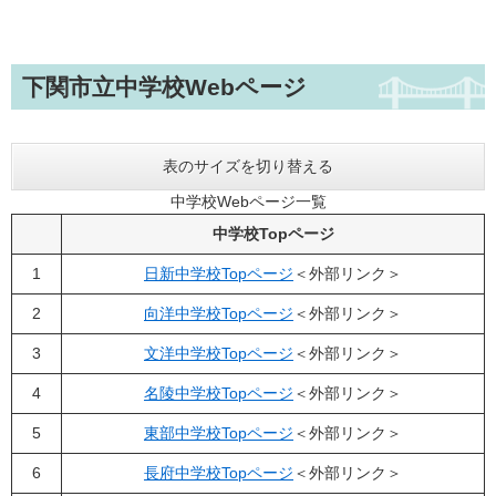
下関市立中学校Webページ
表のサイズを切り替える
中学校Webページ一覧
中学校Topページ
1
日新中学校Topページ​
＜外部リンク＞
2
向洋中学校Topページ​
＜外部リンク＞
3
文洋中学校Topページ​
＜外部リンク＞
4
名陵中学校Topページ​
＜外部リンク＞
5
東部中学校Topページ​
＜外部リンク＞
6
長府中学校Topページ​
＜外部リンク＞