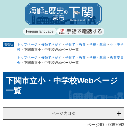
ペ
メ
ー
ニ
ジ
ュ
の
ー
先
を
Foreign language
頭
飛
で
ば
す
し
トップページ
>
分類でさがす
>
子育て・教育
>
学校・教育
>
小・中学
現在地
校
>
下関市立小・中学校Webページ一覧
。
て
本
トップページ
>
分類でさがす
>
子育て・教育
>
学校・教育
>
教育委員
文
会
>
下関市立小・中学校Webページ一覧
へ
本
下関市立小・中学校Webページ
文
一覧
ページ内目次
ページID：0087093