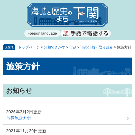
ペ
メ
ー
ニ
ジ
ュ
の
ー
先
を
Foreign language
頭
飛
で
ば
す
し
トップページ
>
分類でさがす
>
市政
>
市の計画・取り組み
>
施策方針
現在地
。
て
本
本
施策方針
文
文
へ
お知らせ
2026年3月2日更新
市長施政方針
2021年11月29日更新