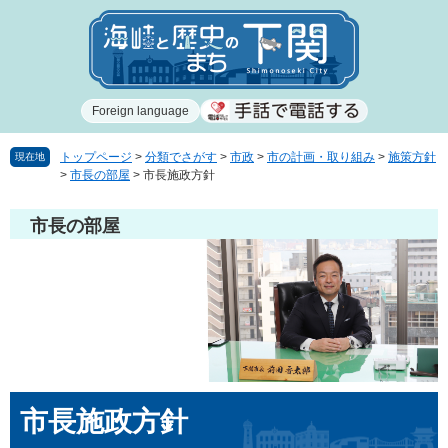
ペ
メ
ー
ニ
ジ
ュ
の
ー
先
を
Foreign language
頭
飛
で
ば
す
し
トップページ
>
分類でさがす
>
市政
>
市の計画・取り組み
>
施策方針
現在地
>
市長の部屋
>
市長施政方針
。
て
本
文
市長の部屋
へ
本
市長施政方針
文