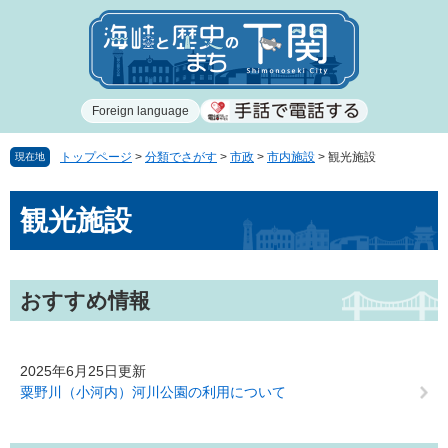
ペ
メ
ー
ニ
ジ
ュ
の
ー
先
を
Foreign language
頭
飛
で
ば
す
し
トップページ
>
分類でさがす
>
市政
>
市内施設
>
観光施設
現在地
。
て
本
本
観光施設
文
文
へ
おすすめ情報
2025年6月25日更新
粟野川（小河内）河川公園の利用について