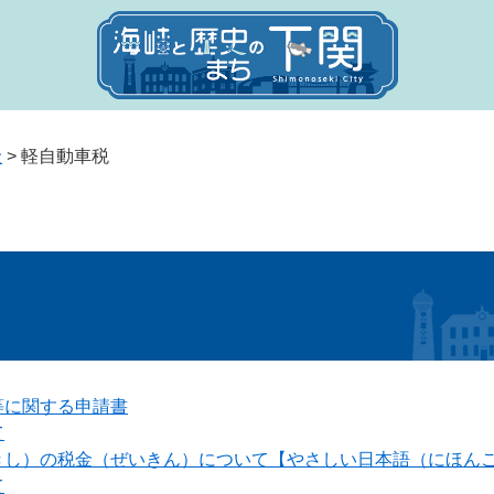
金
>
軽自動車税
等に関する申請書
て
きし）の税金（ぜいきん）について【やさしい日本語（にほん
て