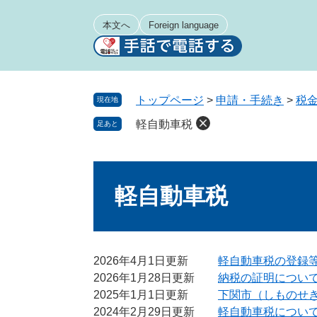
ペ
メ
ー
ニ
本文へ
Foreign language
ジ
ュ
の
ー
先
を
頭
飛
トップページ
>
申請・手続き
>
税
現在地
で
ば
軽自動車税
足あと
す
し
。
て
本
本
文
文
軽自動車税
へ
2026年4月1日更新
軽自動車税の登録
2026年1月28日更新
納税の証明につい
2025年1月1日更新
下関市（しものせ
2024年2月29日更新
軽自動車税につい