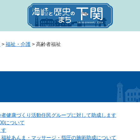
等
>
福祉・介護
>
高齢者福祉
齢者健康づくり活動住民グループに対して助成します
00について
ます
、福祉あんま・マッサージ・指圧の施術助成について