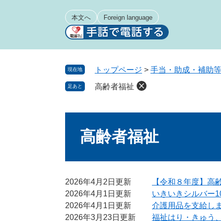
ペ
メ
ー
ニ
本文へ
Foreign language
ジ
ュ
の
ー
先
を
頭
飛
トップページ
>
手当・助成・補助
現在地
で
ば
高齢者福祉
足あと
す
し
。
て
本
本
文
文
高齢者福祉
へ
2026年4月2日更新
【令和８年度】高
2026年4月1日更新
いきいきシルバー1
2026年4月1日更新
介護用品を支給し
2026年3月23日更新
福祉はり・きゅう