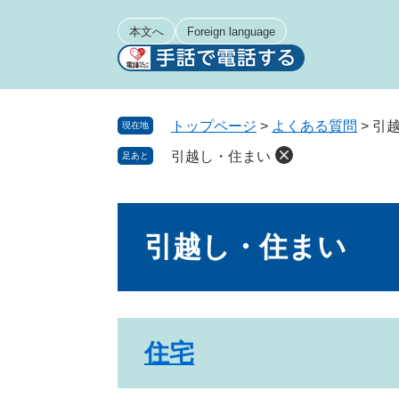
ペ
メ
ー
ニ
本文へ
Foreign language
ジ
ュ
の
ー
先
を
頭
飛
トップページ
>
よくある質問
>
引
現在地
で
ば
引越し・住まい
足あと
す
し
。
て
本
本
文
文
引越し・住まい
へ
住宅