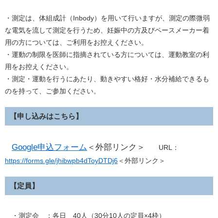
・測定は、体組成計（Inbody）を用いて行いますが、測定の際微弱
な電気を流して測定を行うため、妊娠中の方及びペースメーカー着
用の方については、ご利用をお控えください。
・運動の制限を医師に指摘されている方については、運動教室の利
用をお控えください。
・測定・運動を行うにあたり、動きやすい格好・水分補給できるも
のを持って、ご参加ください。
【申し込みはこちら】
Google申込フォーム
＜外部リンク＞
URL：
https://forms.gle/jhibwpb4dToyDTDj6
＜外部リンク＞
【定員】
・測定会 ：各日 40人（30分10人の定員×4枠）