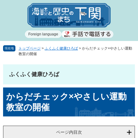
ペ
メ
ー
ニ
ジ
ュ
の
ー
先
を
Foreign language
頭
飛
で
ば
す
し
トップページ
>
ふくふく健康ひろば
>
からだチェック×やさしい運動
現在地
教室の開催
。
て
本
文
ふくふく健康ひろば
へ
本
からだチェック×やさしい運動
文
教室の開催
ページ内目次